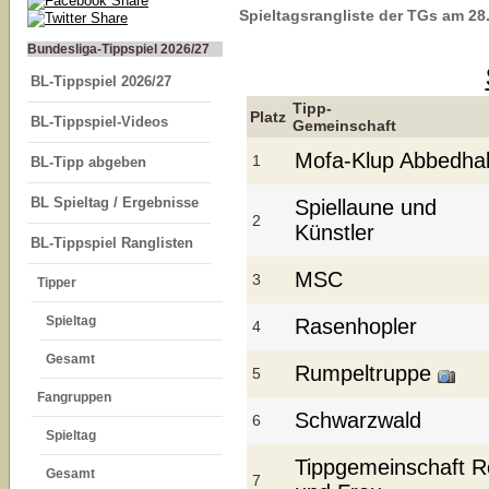
Spieltagsrangliste der TGs am 2
Bundesliga-Tippspiel 2026/27
BL-Tippspiel 2026/27
Tipp-
Platz
BL-Tippspiel-Videos
Gemeinschaft
Mofa-Klup Abbedha
1
BL-Tipp abgeben
BL Spieltag / Ergebnisse
Spiellaune und
2
Künstler
BL-Tippspiel Ranglisten
MSC
3
Tipper
Spieltag
Rasenhopler
4
Gesamt
Rumpeltruppe
5
Fangruppen
Schwarzwald
6
Spieltag
Tippgemeinschaft R
Gesamt
7