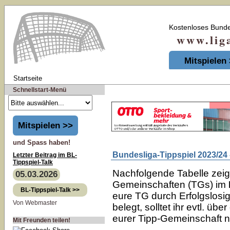
Kostenloses Bunde
www.liga-t
Mitspielen
Startseite
Schnellstart-Menü
Mitspielen >>
und Spass haben!
Bundesliga-Tippspiel 2023/24 
Letzter Beitrag im BL-
Tippspiel-Talk
Nachfolgende Tabelle zeigt
05.03.2026
Gemeinschaften (TGs) im
BL-Tippspiel-Talk >>
eure TG durch Erfolgslosig
Von Webmaster
belegt, solltet ihr evtl. ü
eurer Tipp-Gemeinschaft 
Mit Freunden teilen!