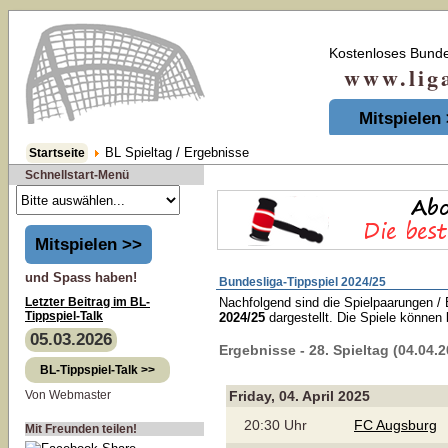
Kostenloses Bunde
www.liga-t
Mitspielen
BL Spieltag / Ergebnisse
Startseite
Schnellstart-Menü
Mitspielen >>
und Spass haben!
Bundesliga-Tippspiel 2024/25
Letzter Beitrag im BL-
Nachfolgend sind die Spielpaarungen /
Tippspiel-Talk
2024/25
dargestellt. Die Spiele können
05.03.2026
Ergebnisse - 28. Spieltag (04.04.2
BL-Tippspiel-Talk >>
Von Webmaster
Friday, 04. April 2025
20:30 Uhr
FC Augsburg
Mit Freunden teilen!