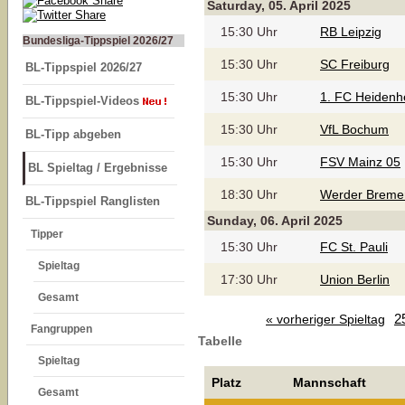
Saturday, 05. April 2025
15:30 Uhr
RB Leipzig
Bundesliga-Tippspiel 2026/27
15:30 Uhr
SC Freiburg
BL-Tippspiel 2026/27
15:30 Uhr
1. FC Heidenh
BL-Tippspiel-Videos
15:30 Uhr
VfL Bochum
BL-Tipp abgeben
15:30 Uhr
FSV Mainz 05
BL Spieltag / Ergebnisse
18:30 Uhr
Werder Breme
BL-Tippspiel Ranglisten
Sunday, 06. April 2025
Tipper
15:30 Uhr
FC St. Pauli
Spieltag
17:30 Uhr
Union Berlin
Gesamt
2
« vorheriger Spieltag
Fangruppen
Tabelle
Spieltag
Platz
Mannschaft
Gesamt