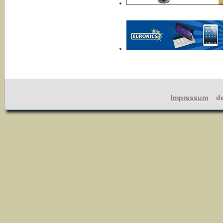
Impressum
dev