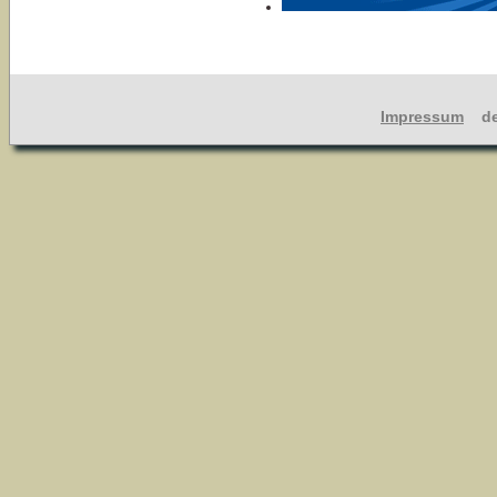
Impressum
dev