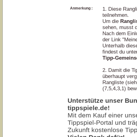
Anmerkung :
1. Diese Rangl
teilnehmen.
Um die
Rangli
sehen, musst d
Nach dem Einl
der Link "Mein
Unterhalb die
findest du unt
Tipp-Gemeins
2. Damit die T
überhaupt vergl
Rangliste (sie
(7,5,4,3,1) bew
Unterstütze unser Bund
tippspiele.de!
Mit dem Kauf einer unse
Tippspiel-Portal und trä
Zukunft kostenlose Tip