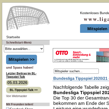
Kostenloses Bunde
www.liga-t
Mitspielen
Startseite
Schnellstart-Menü
Mitspielen >>
und Spass haben!
Letzter Beitrag im BL-
Tippspiel-Talk
Bundesliga Tippspiel 2020/21 
05.03.2026
Nachfolgende Tabelle zeigt
BL-Tippspiel-Talk >>
Bundesliga Tippspiel 20
Von Webmaster
Die Top 30 der Gesamtrang
bekommen am Ende der Sa
Mit Freunden teilen!
Leistung eine wunderbare