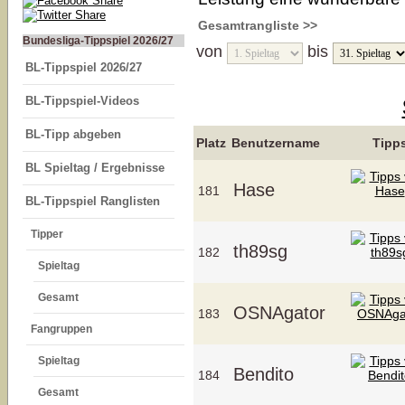
Gesamtrangliste >>
Bundesliga-Tippspiel 2026/27
von
bis
BL-Tippspiel 2026/27
BL-Tippspiel-Videos
BL-Tipp abgeben
Platz
Benutzername
Tipp
BL Spieltag / Ergebnisse
Hase
181
BL-Tippspiel Ranglisten
Tipper
th89sg
182
Spieltag
Gesamt
OSNAgator
183
Fangruppen
Spieltag
Bendito
184
Gesamt