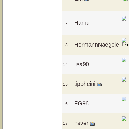
Hamu
12
HermannNaegele
13
lisa90
14
tippheini
15
FG96
16
hsver
17