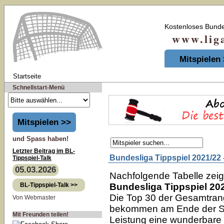
Kostenloses Bunde
www.liga-t
Mitspielen
Startseite
Schnellstart-Menü
Mitspielen >>
und Spass haben!
Letzter Beitrag im BL-
Bundesliga Tippspiel 2021/22 
Tippspiel-Talk
05.03.2026
Nachfolgende Tabelle zeigt
BL-Tippspiel-Talk >>
Bundesliga Tippspiel 20
Die Top 30 der Gesamtrang
Von Webmaster
bekommen am Ende der Sa
Mit Freunden teilen!
Leistung eine wunderbare