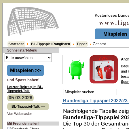
Kostenloses Bunde
www.liga-t
Mitspielen
Gesamt
Startseite
BL-Tippspiel Ranglisten
Tipper
Schnellstart-Menü
Andr
Bequ
Mitspielen >>
und 
beste
und Spass haben!
Spor
Letzter Beitrag im BL-
Tippspiel-Talk
05.03.2026
Bundesliga-Tippspiel 2022/23 -
BL-Tippspiel-Talk >>
Nachfolgende Tabelle zeigt 
Von Webmaster
Bundesliga-Tippspiel 20
Die Top 30 der Gesamtrang
Mit Freunden teilen!