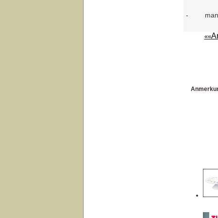
-
man
A
««
Anmerkun