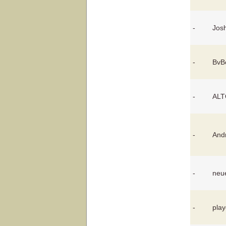
-
Jos
-
BvB
-
AL
-
And
-
neu
-
play