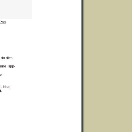
e
»»
 du dich
ine Tipp-
er
eichbar
d-