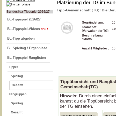
Platzierung der TG im Bun
Tipp-Gemeinschaft (TG): Die Ber
Bundesliga-Tippspiel 2026/27
BL-Tippspiel 2026/27
Gegründet am:
16
Teamchef:
BL-Tippspiel-Videos
Ge
(Verwalter der TG)
Beschreibung
BL-Tipp abgeben
/ Motto :
BL Spieltag / Ergebnisse
Anzahl Mitglieder :
15
BL-Tippspiel Ranglisten
Tipper
Spieltag
Tippübersicht und Rangli
Gesamt
Gemeinschaft(TG)
Fangruppen
Hinweis:
Durch einen einfac
kannst du die Tippübersicht 
Spieltag
der TG einsehen.
Gesamt