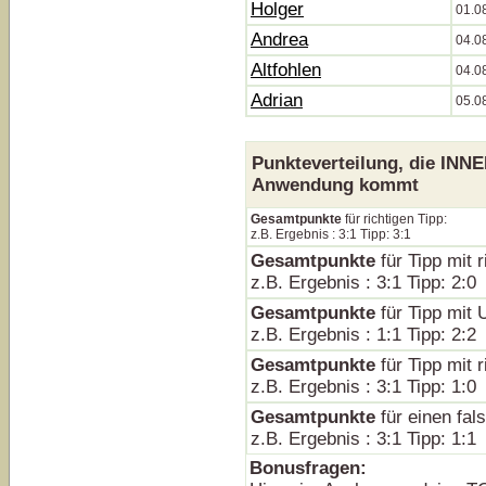
Holger
01.0
Andrea
04.0
Altfohlen
04.0
Adrian
05.0
Punkteverteilung, die INN
Anwendung kommt
Gesamtpunkte
für richtigen Tipp:
z.B. Ergebnis : 3:1 Tipp: 3:1
Gesamtpunkte
für Tipp mit r
z.B. Ergebnis : 3:1 Tipp: 2:0
Gesamtpunkte
für Tipp mit 
z.B. Ergebnis : 1:1 Tipp: 2:2
Gesamtpunkte
für Tipp mit 
z.B. Ergebnis : 3:1 Tipp: 1:0
Gesamtpunkte
für einen fal
z.B. Ergebnis : 3:1 Tipp: 1:1
Bonusfragen: