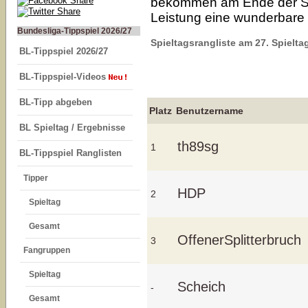
bekommen am Ende der Sa
Leistung eine wunderbare
Bundesliga-Tippspiel 2026/27
Spieltagsrangliste am 27. Spiel
BL-Tippspiel 2026/27
BL-Tippspiel-Videos
BL-Tipp abgeben
Platz
Benutzername
BL Spieltag / Ergebnisse
th89sg
1
BL-Tippspiel Ranglisten
Tipper
HDP
2
Spieltag
Gesamt
OffenerSplitterbruch
3
Fangruppen
Spieltag
Scheich
-
Gesamt