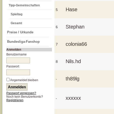
Tipp-Gemeinschaften
Hase
5
Spieltag
Gesamt
Stephan
6
Preise / Urkunde
Bundesliga-Fanshop
colonia66
7
Anmelden
Benutzername
Nils.hd
8
Passwort
th89lg
-
Angemeldet bleiben
Passwort vergessen?
Noch kein Benutzerkonto?
xxxxxx
-
Registrieren