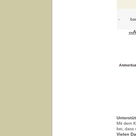
-
ba
A
««
Anmerkun
Unterstüt
Mit dem Ka
bei, dass 
Vielen Da