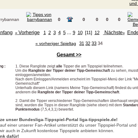
rrybannan
0
0
0
0
0
nfang
Vorherige
1
2
3
4
5
…
9
10
[11]
12
Nächste
End
«
»
31
32
33
34
« vorheriger Spieltag
Gesamt >>
g :
1. Diese Rangliste zeigt
alle
Tipper die am Tippspiel teilnehmen.
Um die
Rangliste der Tipper deiner Tipp-Gemeinschaft
zu sehen, musst
einloggen/anmelden.
Nach dem Einloggen/Anmelden erscheint im Tippspiel-Menü der Link "Me
Gemeinschaft"
Unterhalb diesem Link (namens Meine Tipp-Gemeinschaft) findest du unt
anderem die
Rangliste der Tipper deiner Tipp-Gemeinschaft
.
2. Damit die Tipper verschiedener Tipp-Gemeinschaften überhaupt vergl
sind, wurden die Tipps in dieser Rangliste (siehe oben) mit dem
Standar
Punktemodus
(7,5,4,3,1) bewertet.
ze unser Bundesliga-Tippspiel-Portal liga-tippspiele.de!
uf einer unserer Fan-Artikel unterstützt du unser Tippspiel-Portal und
wir auch in Zukunft kostenlose Tippspiele anbieten können.
nk dafür!