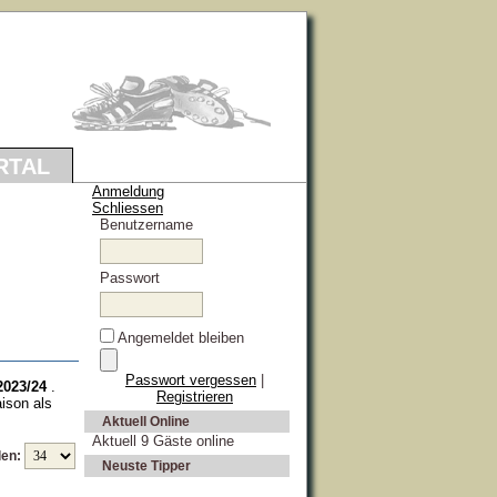
RTAL
Anmeldung
Schliessen
Benutzername
Passwort
Angemeldet bleiben
Passwort vergessen
|
2023/24
.
Registrieren
ison als
Aktuell Online
Aktuell 9 Gäste online
len:
Neuste Tipper