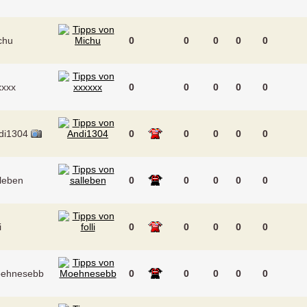
chu
0
0
0
0
0
xxxx
0
0
0
0
0
di1304
0
0
0
0
0
lleben
0
0
0
0
0
i
0
0
0
0
0
ehnesebb
0
0
0
0
0