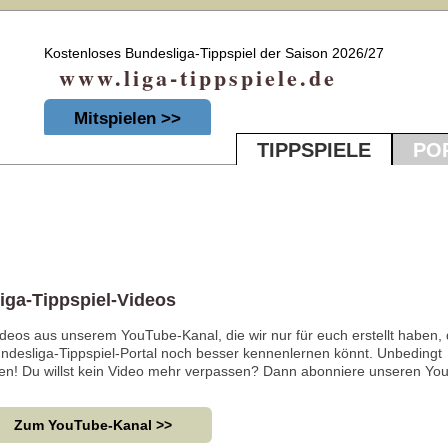
Kostenloses Bundesliga-Tippspiel der Saison 2026/27
www.liga-tippspiele.de
Mitspielen >>
TIPPSPIELE
PO
iga-Tippspiel-Videos
ideos aus unserem YouTube-Kanal, die wir nur für euch erstellt haben, 
ndesliga-Tippspiel-Portal noch besser kennenlernen könnt. Unbedingt
n! Du willst kein Video mehr verpassen? Dann abonniere unseren Yo
Zum YouTube-Kanal >>