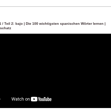
 / Teil 2: bajo | Die 100 wichtigsten spanischen Wörter lernen |
schatz