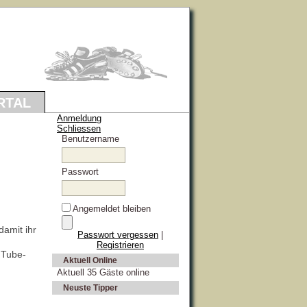
RTAL
Anmeldung
Schliessen
Benutzername
Passwort
Angemeldet bleiben
damit ihr
Passwort vergessen
|
Registrieren
uTube-
Aktuell Online
Aktuell 35 Gäste online
Neuste Tipper