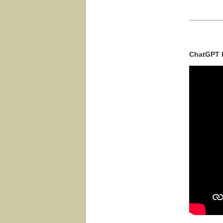
ChatGPT B