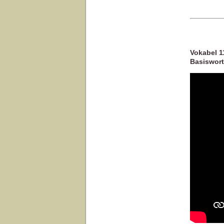
Vokabel 11
Basiswort