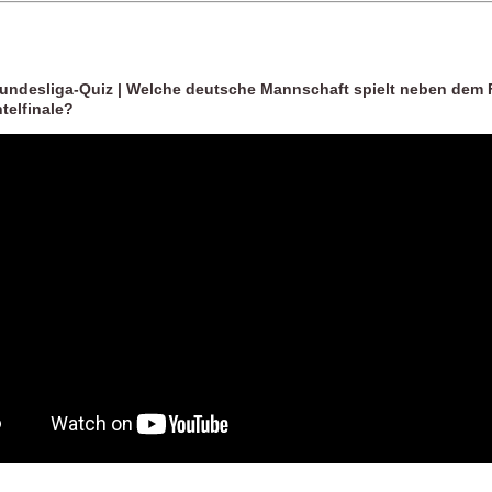
undesliga-Quiz | Welche deutsche Mannschaft spielt neben dem
telfinale?