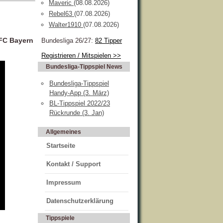
Maveric
(08.08.2026)
Rebel63
(07.08.2026)
Walter1910
(07.08.2026)
 FC Bayern
Bundesliga 26/27:
82 Tipper
Registrieren / Mitspielen >>
Bundesliga-Tippspiel News
Bundesliga-Tippspiel
Handy-App (3. März)
BL-Tippspiel 2022/23
Rückrunde (3. Jan)
Allgemeines
Startseite
Kontakt / Support
Impressum
Datenschutzerklärung
Tippspiele