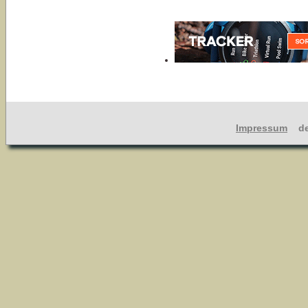
Impressum
dev