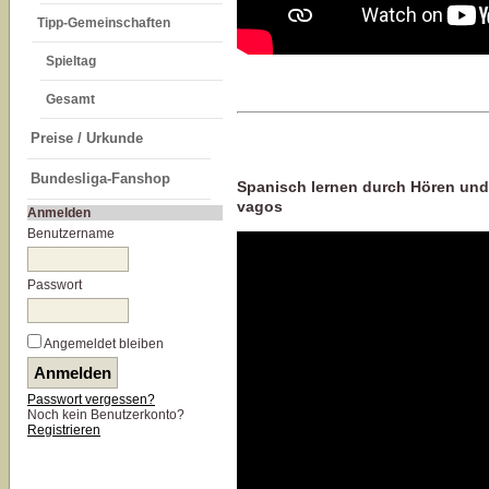
Tipp-Gemeinschaften
Spieltag
Gesamt
Preise / Urkunde
Bundesliga-Fanshop
Spanisch lernen durch Hören und S
vagos
Anmelden
Benutzername
Passwort
Angemeldet bleiben
Passwort vergessen?
Noch kein Benutzerkonto?
Registrieren