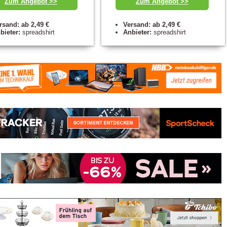
Zum Angebot >>
Zum Angebot >>
rsand: ab 2,49 €
Versand: ab 2,49 €
bieter:
spreadshirt
Anbieter:
spreadshirt