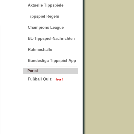
Aktuelle Tippspiele
Tippspiel Regeln
Champions League
BL-Tippspiel-Nachrichten
Ruhmeshalle
Bundesliga-Tippspiel App
Portal
Fußball Quiz