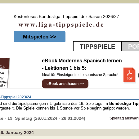
Kostenloses Bundesliga-Tippspiel der Saison 2026/27
www.liga-tippspiele.de
Mitspielen >>
TIPPSPIELE
PO
eBook Modernes Spanisch lernen
- Lektionen 1 bis 5:
Ideal für Einsteiger in die spanische Sprache!
eBook anschauen >>
Tippspiel 2023/24
d sind die Spielpaarungen / Ergebnisse des 19. Spieltags im
Bundesliga-Tip
rgestellt. Die Spiele können bis 1 Stunde vor Spielbeginn getippt werden.
e - 19. Spieltag (26.01.2024 - 28.01.2024)
Spieltag auswäh
26. January 2024