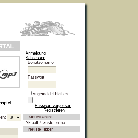
RTAL
Anmeldung
Schliessen
Benutzername
Passwort
Angemeldet bleiben
pspiel
Passwort vergessen
|
Registrieren
Aktuell Online
len:
Aktuell 7 Gäste online
Neuste Tipper