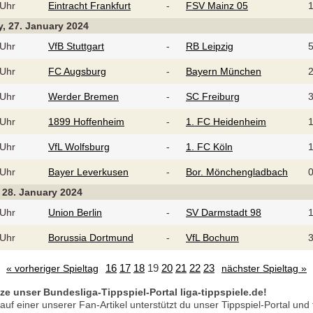
 Uhr
Eintracht Frankfurt
-
FSV Mainz 05
y, 27. January 2024
 Uhr
VfB Stuttgart
-
RB Leipzig
 Uhr
FC Augsburg
-
Bayern München
 Uhr
Werder Bremen
-
SC Freiburg
 Uhr
1899 Hoffenheim
-
1. FC Heidenheim
 Uhr
VfL Wolfsburg
-
1. FC Köln
 Uhr
Bayer Leverkusen
-
Bor. Mönchengladbach
 28. January 2024
 Uhr
Union Berlin
-
SV Darmstadt 98
 Uhr
Borussia Dortmund
-
VfL Bochum
16
17
18
19
20
21
22
23
« vorheriger Spieltag
nächster Spieltag »
ze unser Bundesliga-Tippspiel-Portal liga-tippspiele.de!
uf einer unserer Fan-Artikel unterstützt du unser Tippspiel-Portal und