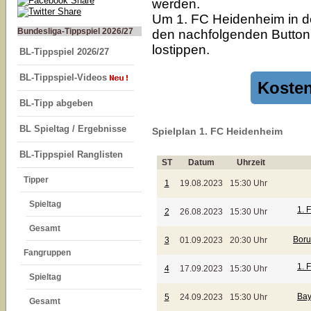
werden.
Um 1. FC Heidenheim in de
Bundesliga-Tippspiel 2026/27
den nachfolgenden Button k
lostippen.
BL-Tippspiel 2026/27
BL-Tippspiel-Videos
Kosten
BL-Tipp abgeben
BL Spieltag / Ergebnisse
Spielplan 1. FC Heidenheim
BL-Tippspiel Ranglisten
ST
Datum
Uhrzeit
Tipper
1
19.08.2023
15:30 Uhr
Spieltag
1. 
2
26.08.2023
15:30 Uhr
Gesamt
Boru
3
01.09.2023
20:30 Uhr
Fangruppen
1. 
4
17.09.2023
15:30 Uhr
Spieltag
Bay
5
24.09.2023
15:30 Uhr
Gesamt