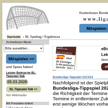
Kostenloses Bunde
www.liga-t
Mitspielen
BL Spieltag / Ergebnisse
Startseite
Schnellstart-Menü
eBo
Lek
Mitspielen >>
Ideal
und Spass haben!
e
Letzter Beitrag im BL-
Tippspiel-Talk
Bundesliga-Tippspiel 2023/24
05.03.2026
Nachfolgend ist der Spiel
Bundesliga-Tippspiel 20
BL-Tippspiel-Talk >>
die Richtigkeit der Termin
Von Webmaster
Termine in entfernterer Zu
erst wenige Wochen vorher
Mit Freunden teilen!