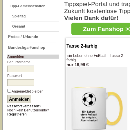
Tippspiel-Portal und trä
Tipp-Gemeinschaften
Zukunft kostenlose Tip
Spieltag
Vielen Dank dafür!
Gesamt
Zum Fanshop >
Preise / Urkunde
Tasse 2-farbig
Bundesliga-Fanshop
Ein Leben ohne Fußball - Tasse 2-
Anmelden
farbig
Benutzername
nur 19,99 €
Passwort
Angemeldet bleiben
Passwort vergessen?
Noch kein Benutzerkonto?
Registrieren