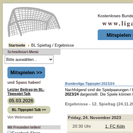
Kostenloses Bunde
www.liga-t
Mitspielen
BL Spieltag / Ergebnisse
Startseite
Schnellstart-Menü
Mitspielen >>
und Spass haben!
Bundesliga-Tippspiel 2023/24
Letzter Beitrag im BL-
Nachfolgend sind die Spielpaarungen /
Tippspiel-Talk
2023/24
dargestellt. Die Spiele können
05.03.2026
Ergebnisse - 12. Spieltag (24.11.2
BL-Tippspiel-Talk >>
Von Webmaster
Friday, 24. November 2023
20:30 Uhr
1. FC Köln
Mit Freunden teilen!