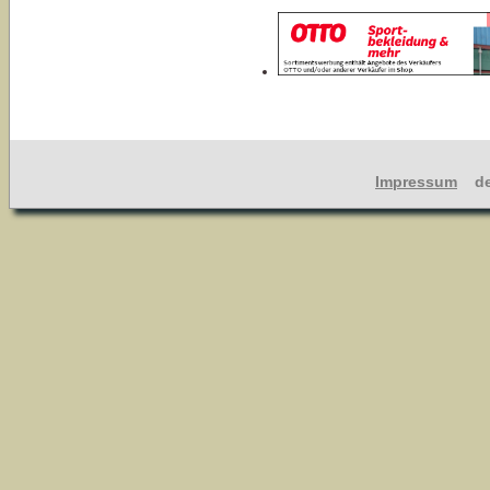
Impressum
dev