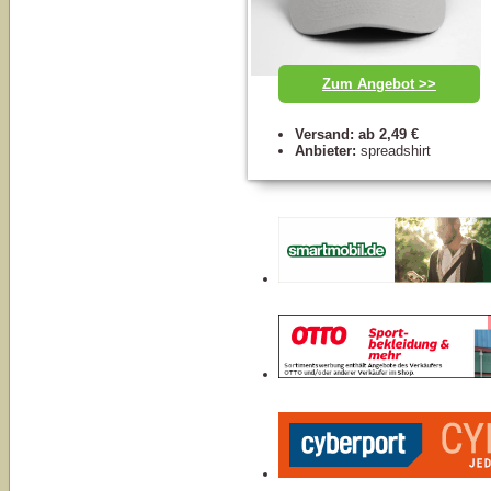
Zum Angebot >>
Versand: ab 2,49 €
Anbieter:
spreadshirt