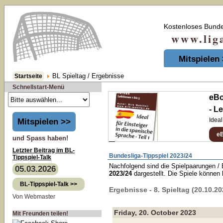
Kostenloses Bunde
www.liga-t
Mitspielen
BL Spieltag / Ergebnisse
Startseite
Schnellstart-Menü
eBo
- L
Ideal
Mitspielen >>
e
und Spass haben!
Letzter Beitrag im BL-
Bundesliga-Tippspiel 2023/24
Tippspiel-Talk
Nachfolgend sind die Spielpaarungen /
05.03.2026
2023/24
dargestellt. Die Spiele können
BL-Tippspiel-Talk >>
Ergebnisse - 8. Spieltag (20.10.20
Von Webmaster
Friday, 20. October 2023
Mit Freunden teilen!