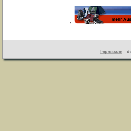
Impressum
dev