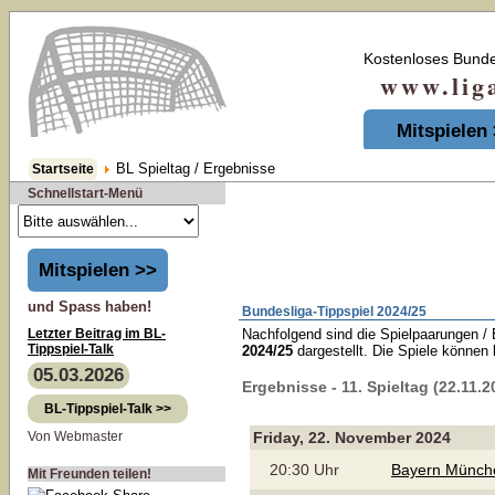
Kostenloses Bunde
www.liga-t
Mitspielen
BL Spieltag / Ergebnisse
Startseite
Schnellstart-Menü
Mitspielen >>
und Spass haben!
Bundesliga-Tippspiel 2024/25
Letzter Beitrag im BL-
Nachfolgend sind die Spielpaarungen /
Tippspiel-Talk
2024/25
dargestellt. Die Spiele können
05.03.2026
Ergebnisse - 11. Spieltag (22.11.2
BL-Tippspiel-Talk >>
Von Webmaster
Friday, 22. November 2024
20:30 Uhr
Bayern Münch
Mit Freunden teilen!