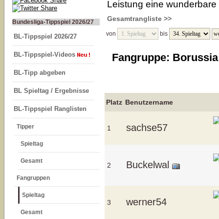
Leistung eine wunderbare
Gesamtrangliste >>
Bundesliga-Tippspiel 2026/27
von
bis
BL-Tippspiel 2026/27
BL-Tippspiel-Videos
Fangruppe: Borussi
BL-Tipp abgeben
BL Spieltag / Ergebnisse
Platz
Benutzername
BL-Tippspiel Ranglisten
sachse57
Tipper
1
Spieltag
Gesamt
Buckelwal
2
Fangruppen
Spieltag
werner54
3
Gesamt