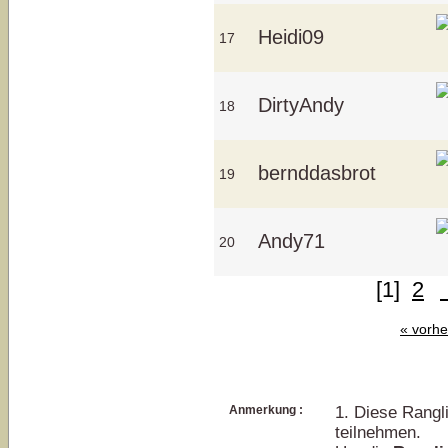
Heidi09
17
DirtyAndy
18
bernddasbrot
19
Andy71
20
[1]
2
« vorhe
Anmerkung :
1. Diese Rangl
teilnehmen.