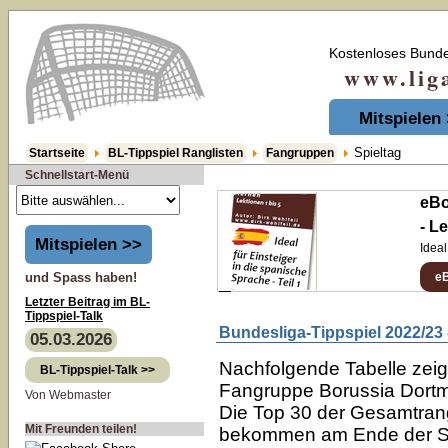
Kostenloses Bunde
www.liga-t
Mitspielen
Spieltag
Startseite
BL-Tippspiel Ranglisten
Fangruppen
Schnellstart-Menü
eBo
- L
Mitspielen >>
Ideal
und Spass haben!
e
Letzter Beitrag im BL-
Tippspiel-Talk
Bundesliga-Tippspiel 2022/23 
05.03.2026
Nachfolgende Tabelle zeigt
BL-Tippspiel-Talk >>
Fangruppe Borussia Dort
Von Webmaster
Die Top 30 der Gesamtrang
Mit Freunden teilen!
bekommen am Ende der Sa