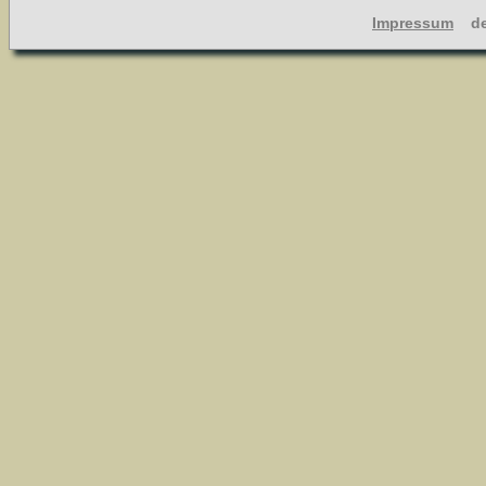
Impressum
dev