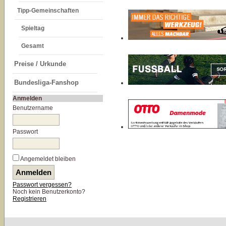
Tipp-Gemeinschaften
Spieltag
Gesamt
Preise / Urkunde
Bundesliga-Fanshop
Anmelden
Benutzername
Passwort
Angemeldet bleiben
Passwort vergessen?
Noch kein Benutzerkonto?
Registrieren