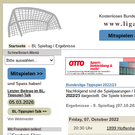
Kostenloses Bunde
www.liga-t
Mitspielen
BL Spieltag / Ergebnisse
Startseite
Schnellstart-Menü
Mitspielen >>
und Spass haben!
Bundesliga-Tippspiel 2022/23
Letzter Beitrag im BL-
Nachfolgend sind die Spielpaarungen /
Tippspiel-Talk
2022/23
dargestellt. Die Spiele können 
05.03.2026
Ergebnisse - 9. Spieltag (07.10.20
BL-Tippspiel-Talk >>
Von Webmaster
Friday, 07. October 2022
20:30 Uhr
1899 Hoffenh
Mit Freunden teilen!