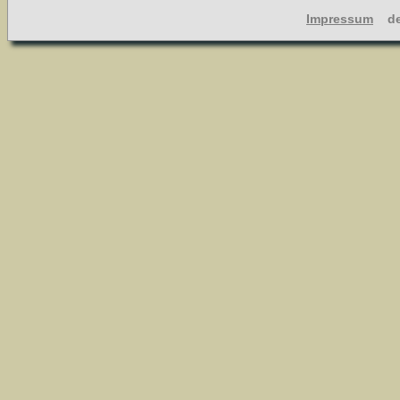
Impressum
dev