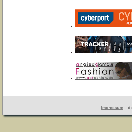
Impressum
dev