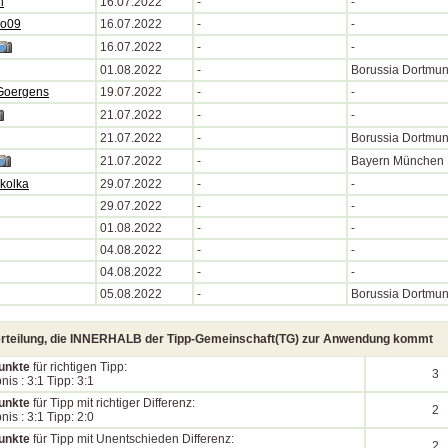
h
16.07.2022
-
-
do09
16.07.2022
-
-
16.07.2022
-
-
01.08.2022
-
Borussia Dortmu
Goergens
19.07.2022
-
-
21.07.2022
-
-
21.07.2022
-
Borussia Dortmu
21.07.2022
-
Bayern München
kolka
29.07.2022
-
-
29.07.2022
-
-
01.08.2022
-
-
04.08.2022
-
-
04.08.2022
-
-
05.08.2022
-
Borussia Dortmu
rteilung, die INNERHALB der Tipp-Gemeinschaft(TG) zur Anwendung kommt
unkte
für richtigen Tipp:
3
nis : 3:1 Tipp: 3:1
unkte
für Tipp mit richtiger Differenz:
2
nis : 3:1 Tipp: 2:0
unkte
für Tipp mit Unentschieden Differenz:
2