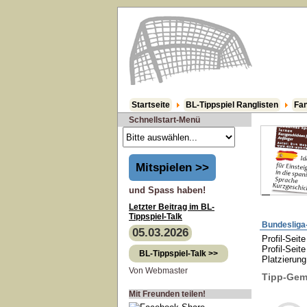
Startseite
BL-Tippspiel Ranglisten
Fa
Schnellstart-Menü
Mitspielen >>
und Spass haben!
Letzter Beitrag im BL-
Tippspiel-Talk
Bundesliga-
05.03.2026
Profil-Sei
Profil-Seit
BL-Tippspiel-Talk >>
Platzierung
Von Webmaster
Tipp-Geme
Mit Freunden teilen!