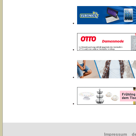
Impressum
dev