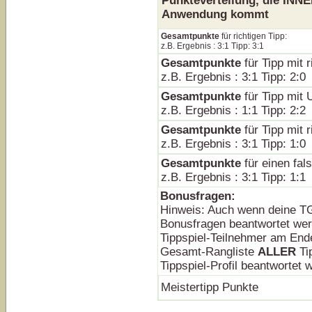
Punkteverteilung, die INN
Anwendung kommt
Gesamtpunkte
für richtigen Tipp:
z.B. Ergebnis : 3:1 Tipp: 3:1
Gesamtpunkte
für Tipp mit r
z.B. Ergebnis : 3:1 Tipp: 2:0
Gesamtpunkte
für Tipp mit 
z.B. Ergebnis : 1:1 Tipp: 2:2
Gesamtpunkte
für Tipp mit 
z.B. Ergebnis : 3:1 Tipp: 1:0
Gesamtpunkte
für einen fal
z.B. Ergebnis : 3:1 Tipp: 1:1
Bonusfragen:
Hinweis: Auch wenn deine TG 
Bonusfragen beantwortet wer
Tippspiel-Teilnehmer am Ende
Gesamt-Rangliste
ALLER
Ti
Tippspiel-Profil beantwortet 
Meistertipp Punkte