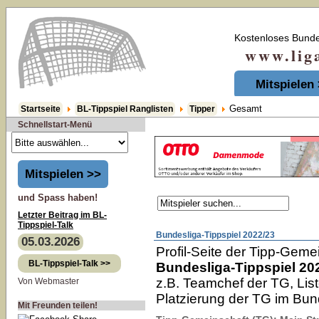
Kostenloses Bunde
www.liga-t
Mitspielen
Gesamt
Startseite
BL-Tippspiel Ranglisten
Tipper
Schnellstart-Menü
Mitspielen >>
und Spass haben!
Letzter Beitrag im BL-
Tippspiel-Talk
Bundesliga-Tippspiel 2022/23
05.03.2026
Profil-Seite der Tipp-Gem
BL-Tippspiel-Talk >>
Bundesliga-Tippspiel 20
z.B. Teamchef der TG, List
Von Webmaster
Platzierung der TG im Bun
Mit Freunden teilen!