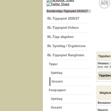
Bundesliga-Tippspiel 2026/27
BL-Tippspiel 2026/27
BL-Tippspiel-Videos
BL-Tipp abgeben
BL Spieltag / Ergebnisse
BL-Tippspiel Ranglisten
Tippüber
Hinweis:
Tipper
bzw. die 
Spieltag
Tippüber
Gesamt
Fangruppen
Mitglie
Spieltag
Benutze
Gesamt
Maveric