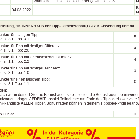
Wahrscheinlichkeit, dass du eher gewinnst." C.S.
M
B
04.08.2022
-
M
rteilung, die INNERHALB der Tipp-Gemeinschaft(TG) zur Anwendung kommt
unkte
für richtigen Tipp:
5
nis : 3:1 Tipp: 3:1
unkte
für Tipp mit richtiger Differenz:
4
nis : 3:1 Tipp: 2:0
unkte
für Tipp mit Unentschieden Differenz:
4
nis : 1:1 Tipp: 2:2
unkte
für Tipp mit richtiger Tendenz:
3
nis : 3:1 Tipp: 1:0
unkte
für einen falschen Tipp:
0
nis : 3:1 Tipp: 1:1
gen:
Auch wenn deine TG ohne Bonusfragen spielt, sollten die Bonusfragen beantwortet
Antworten bringen
JEDEM
Tippspiel-Teilnehmer am Ende des Tippspiels wertvolle 
t-Rangliste
ALLER
Tipper. Bonusfragen können in deinem Tippspiel-Profil beantw
pp Punkte
10