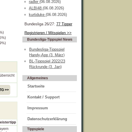
radler
(06.08.2026)
ALBI48
(06.08.2026)
kurtiduke
(06.08.2026)
Bundesliga 26/27:
77 Tipper
4%)
Registrieren / Mitspielen >>
95%)
Bundesliga-Tippspiel News
.9%)
Bundesliga-Tippspiel
Handy-App (3. März)
BL-Tippspiel 2022/23
Rückrunde (3. Jan)
übersicht
Allgemeines
Startseite
 TG >>
Kontakt / Support
Impressum
Datenschutzerklärung
eistertipp
ayern
Tippspiele