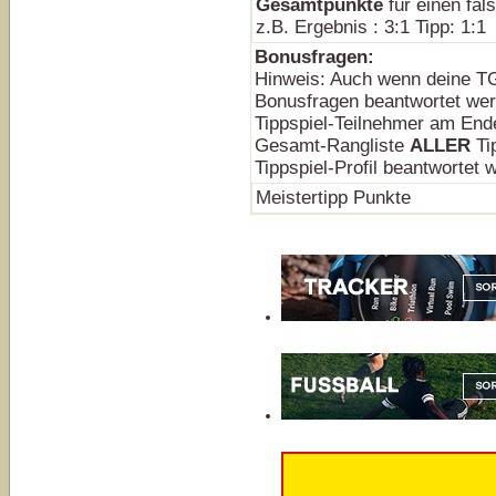
Gesamtpunkte
für einen fal
z.B. Ergebnis : 3:1 Tipp: 1:1
Bonusfragen:
Hinweis: Auch wenn deine TG 
Bonusfragen beantwortet wer
Tippspiel-Teilnehmer am Ende
Gesamt-Rangliste
ALLER
Ti
Tippspiel-Profil beantwortet 
Meistertipp Punkte