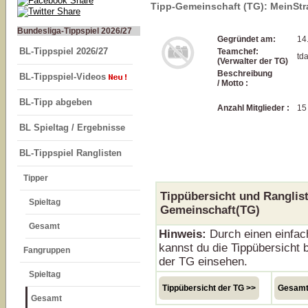
Tipp-Gemeinschaft (TG): MeinSt
Bundesliga-Tippspiel 2026/27
Gegründet am:
14
BL-Tippspiel 2026/27
Teamchef:
td
(Verwalter der TG)
Beschreibung
BL-Tippspiel-Videos
/ Motto :
BL-Tipp abgeben
Anzahl Mitglieder :
15
BL Spieltag / Ergebnisse
BL-Tippspiel Ranglisten
Tipper
Tippübersicht und Rangli
Spieltag
Gemeinschaft(TG)
Gesamt
Hinweis:
Durch einen einfac
kannst du die Tippübersicht 
Fangruppen
der TG einsehen.
Spieltag
Tippübersicht der TG >>
Gesamt-
Gesamt