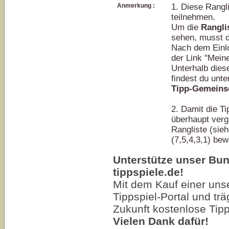
Anmerkung :
1. Diese Rangl
teilnehmen.
Um die
Rangli
sehen, musst d
Nach dem Einl
der Link "Mein
Unterhalb die
findest du unt
Tipp-Gemeins
2. Damit die T
überhaupt vergl
Rangliste (sie
(7,5,4,3,1) bew
Unterstütze unser Bund
tippspiele.de!
Mit dem Kauf einer unse
Tippspiel-Portal und trä
Zukunft kostenlose Tip
Vielen Dank dafür!