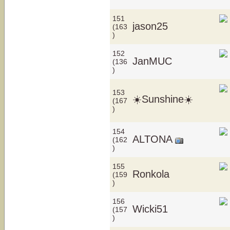
151
jason25
(163
)
152
JanMUC
(136
)
153
☀️Sunshine☀️
(167
)
154
ALTONA
(162
)
155
Ronkola
(159
)
156
Wicki51
(157
)