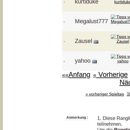
kurtiduke
-
Megalust777
-
Zausel
-
yahoo
-
Anfang
Vorherige
««
«
Nä
1
« vorheriger Spieltag
Anmerkung :
1. Diese Rangl
teilnehmen.
Um die
Rangli