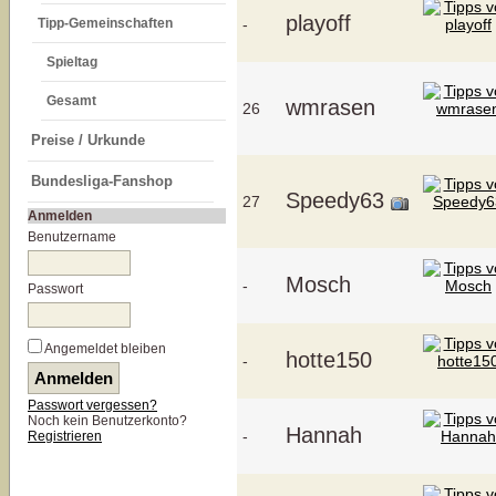
playoff
Tipp-Gemeinschaften
-
Spieltag
Gesamt
wmrasen
26
Preise / Urkunde
Bundesliga-Fanshop
Speedy63
27
Anmelden
Benutzername
Mosch
-
Passwort
Angemeldet bleiben
hotte150
-
Passwort vergessen?
Noch kein Benutzerkonto?
Hannah
-
Registrieren