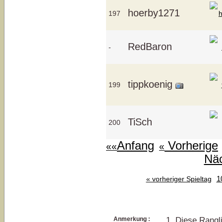
hoerby1271
197
RedBaron
-
tippkoenig
199
TiSch
200
Anfang
Vorherige
««
«
Nä
1
« vorheriger Spieltag
Anmerkung :
1. Diese Rangl