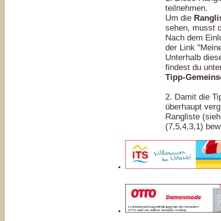
teilnehmen.
Um die
Rangli
sehen, musst d
Nach dem Einl
der Link "Mein
Unterhalb die
findest du unt
Tipp-Gemeins
2. Damit die T
überhaupt vergl
Rangliste (sie
(7,5,4,3,1) bew