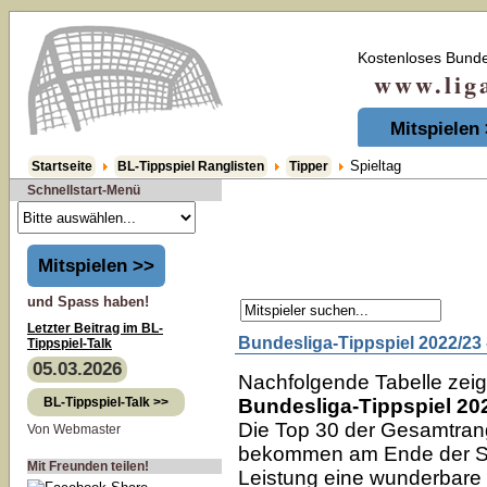
Kostenloses Bunde
www.liga-t
Mitspielen
Spieltag
Startseite
BL-Tippspiel Ranglisten
Tipper
Schnellstart-Menü
Mitspielen >>
und Spass haben!
Letzter Beitrag im BL-
Bundesliga-Tippspiel 2022/23 -
Tippspiel-Talk
05.03.2026
Nachfolgende Tabelle zeigt 
BL-Tippspiel-Talk >>
Bundesliga-Tippspiel 20
Die Top 30 der Gesamtrang
Von Webmaster
bekommen am Ende der Sa
Mit Freunden teilen!
Leistung eine wunderbare