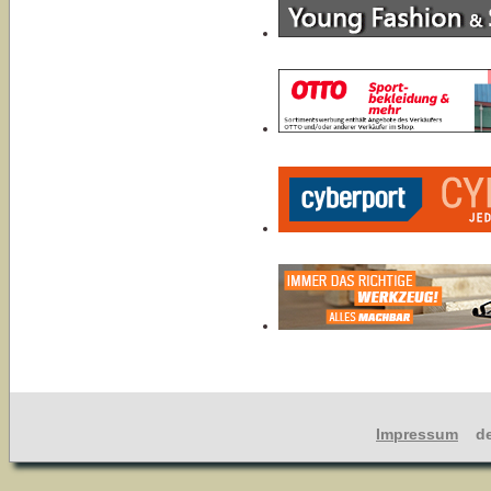
Impressum
dev