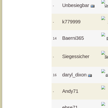
Unbesiegbar
-
k779999
-
Baerni365
14
Siegessicher
-
daryl_dixon
16
Andy71
-
ebse71
-