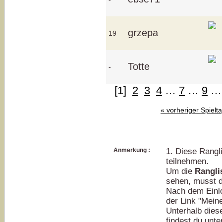
grzepa
19
Totte
-
[1]
2
3
4
…
7
…
9
« vorheriger Spielt
Anmerkung :
1. Diese Rangl
teilnehmen.
Um die
Rangli
sehen, musst d
Nach dem Einl
der Link "Mein
Unterhalb die
findest du unt