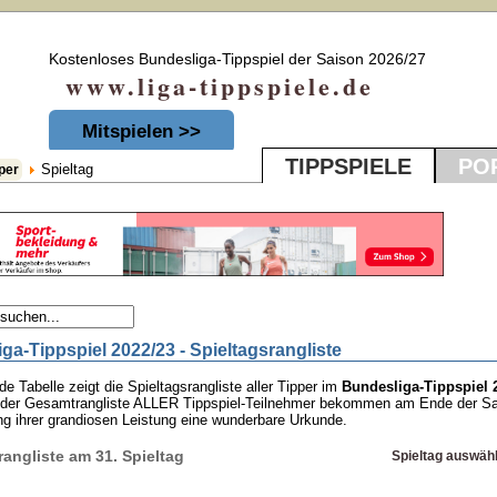
Kostenloses Bundesliga-Tippspiel der Saison 2026/27
www.liga-tippspiele.de
Mitspielen >>
TIPPSPIELE
PO
Spieltag
per
ga-Tippspiel 2022/23 - Spieltagsrangliste
e Tabelle zeigt die Spieltagsrangliste aller Tipper im
Bundesliga-Tippspiel 
 der Gesamtrangliste ALLER Tippspiel-Teilnehmer bekommen am Ende der Sa
g ihrer grandiosen Leistung eine wunderbare Urkunde.
rangliste am 31. Spieltag
Spieltag auswäh