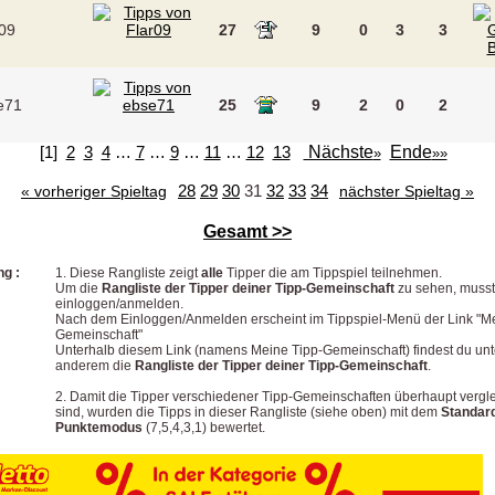
r09
27
9
0
3
3
e71
25
9
2
0
2
[1]
2
3
4
…
7
…
9
…
11
…
12
13
Nächste
Ende
»
»»
28
29
30
31
32
33
34
« vorheriger Spieltag
nächster Spieltag »
Gesamt >>
g :
1. Diese Rangliste zeigt
alle
Tipper die am Tippspiel teilnehmen.
Um die
Rangliste der Tipper deiner Tipp-Gemeinschaft
zu sehen, musst
einloggen/anmelden.
Nach dem Einloggen/Anmelden erscheint im Tippspiel-Menü der Link "Me
Gemeinschaft"
Unterhalb diesem Link (namens Meine Tipp-Gemeinschaft) findest du unt
anderem die
Rangliste der Tipper deiner Tipp-Gemeinschaft
.
2. Damit die Tipper verschiedener Tipp-Gemeinschaften überhaupt vergl
sind, wurden die Tipps in dieser Rangliste (siehe oben) mit dem
Standar
Punktemodus
(7,5,4,3,1) bewertet.