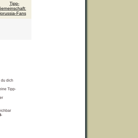
 du dich
ine Tipp-
er
eichbar
d-