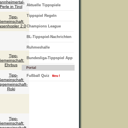
Aktuelle Tippspiele
Tippspiel Regeln
Champions League
BL-Tippspiel-Nachrichten
Ruhmeshalle
Bundesliga-Tippspiel App
Portal
Fußball Quiz