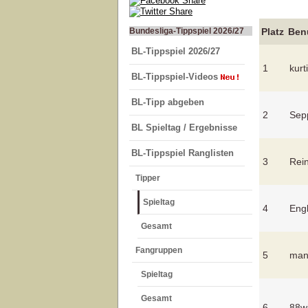
Bundesliga-Tippspiel 2026/27
Platz
Ben
BL-Tippspiel 2026/27
1
kurt
BL-Tippspiel-Videos
BL-Tipp abgeben
2
Sep
BL Spieltag / Ergebnisse
BL-Tippspiel Ranglisten
3
Rei
Tipper
Spieltag
4
Eng
Gesamt
Fangruppen
5
man
Spieltag
Gesamt
6
88w