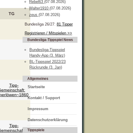
Rebel63
(07.08.2026)
Walter1910
(07.08.2026)
TG
zeus
(07.08.2026)
Bundesliga 26/27:
81 Tipper
Registrieren / Mitspielen >>
Bundesliga-Tippspiel News
Bundesliga-Tippspiel
Handy-App (3. März)
BL-Tippspiel 2022/23
Rückrunde (3. Jan)
Allgemeines
Startseite
Kontakt / Support
Impressum
Datenschutzerklärung
Tippspiele