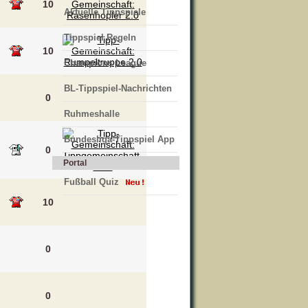
10
Aktuelle Tippspiele
Tippspiel Regeln
10
Champions League
BL-Tippspiel-Nachrichten
0
Ruhmeshalle
Bundesliga-Tippspiel App
0
Portal
Fußball Quiz
10
0
0