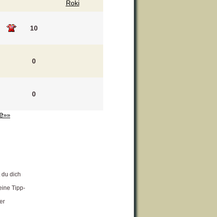
10
0
0
e
»»
 du dich
ine Tipp-
er