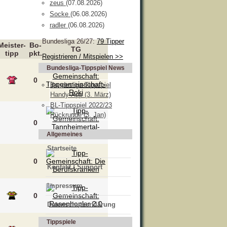
zeus
(07.08.2026)
Socke
(06.08.2026)
radler
(06.08.2026)
Bundesliga 26/27:
79 Tipper
Meister-
Bo-
TG
tipp
pkt.
Registrieren / Mitspielen >>
Bundesliga-Tippspiel News
0
Bundesliga-Tippspiel
Handy-App (3. März)
BL-Tippspiel 2022/23
Rückrunde (3. Jan)
0
Allgemeines
Startseite
0
Kontakt / Support
Impressum
0
Datenschutzerklärung
Tippspiele