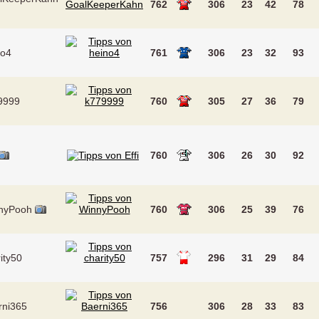
762
306
23
42
78
no4
761
306
23
32
93
9999
760
305
27
36
79
760
306
26
30
92
nyPooh
760
306
25
39
76
ity50
757
296
31
29
84
rni365
756
306
28
33
83