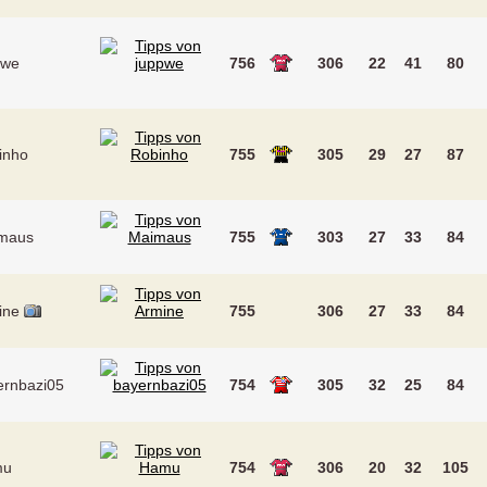
pwe
756
306
22
41
80
inho
755
305
29
27
87
maus
755
303
27
33
84
ine
755
306
27
33
84
ernbazi05
754
305
32
25
84
mu
754
306
20
32
105