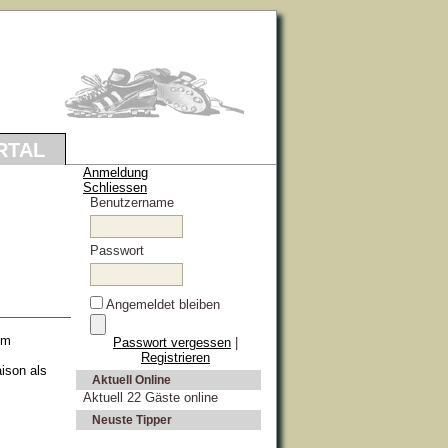
RTAL
Anmeldung
Schliessen
Benutzername
Passwort
Angemeldet bleiben
im
Passwort vergessen
|
Registrieren
ison als
Aktuell Online
Aktuell 22 Gäste online
Neuste Tipper