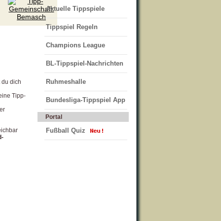
Aktuelle Tippspiele
Tippspiel Regeln
Champions League
BL-Tippspiel-Nachrichten
Ruhmeshalle
 du dich
ine Tipp-
Bundesliga-Tippspiel App
er
Portal
eichbar
Fußball Quiz
d-