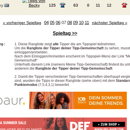
ky
125
63
0
11
12
04
05
06
07
08
09
10
11
« vorheriger Spieltag
nächster Spieltag »
Spieltag >>
g :
1. Diese Rangliste zeigt
alle
Tipper die am Tippspiel teilnehmen.
Um die
Rangliste der Tipper deiner Tipp-Gemeinschaft
zu sehen, musst
einloggen/anmelden.
Nach dem Einloggen/Anmelden erscheint im Tippspiel-Menü der Link "Me
Gemeinschaft"
Unterhalb diesem Link (namens Meine Tipp-Gemeinschaft) findest du unt
anderem die
Rangliste der Tipper deiner Tipp-Gemeinschaft
.
2. Damit die Tipper verschiedener Tipp-Gemeinschaften überhaupt vergl
sind, wurden die Tipps in dieser Rangliste (siehe oben) mit dem
Standar
Punktemodus
(7,5,4,3,1) bewertet.