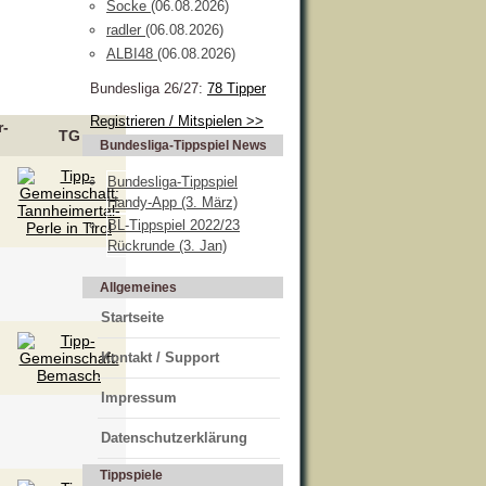
Socke
(06.08.2026)
radler
(06.08.2026)
ALBI48
(06.08.2026)
Bundesliga 26/27:
78 Tipper
Registrieren / Mitspielen >>
r-
TG
Bundesliga-Tippspiel News
Bundesliga-Tippspiel
Handy-App (3. März)
BL-Tippspiel 2022/23
Rückrunde (3. Jan)
Allgemeines
Startseite
Kontakt / Support
Impressum
Datenschutzerklärung
Tippspiele