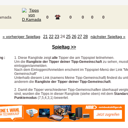
amada
0
0
0
0
0
21
22
23
24
25
26
27
28
« vorheriger Spieltag
nächster Spieltag »
Spieltag >>
g :
1. Diese Rangliste zeigt
alle
Tipper die am Tippspiel teilnehmen.
Um die
Rangliste der Tipper deiner Tipp-Gemeinschaft
zu sehen, musst
einloggen/anmelden.
Nach dem Einloggen/Anmelden erscheint im Tippspiel-Menü der Link "Me
Gemeinschaft"
Unterhalb diesem Link (namens Meine Tipp-Gemeinschaft) findest du unt
anderem die
Rangliste der Tipper deiner Tipp-Gemeinschaft
.
2. Damit die Tipper verschiedener Tipp-Gemeinschaften überhaupt vergl
sind, wurden die Tipps in dieser Rangliste (siehe oben) mit dem
Standar
Punktemodus
(7,5,4,3,1) bewertet.