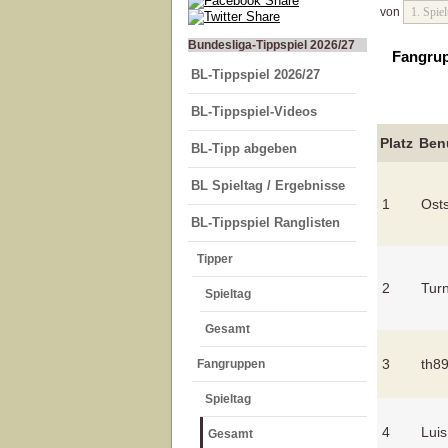
von
Bundesliga-Tippspiel 2026/27
Fangrup
BL-Tippspiel 2026/27
BL-Tippspiel-Videos
Platz
Ben
BL-Tipp abgeben
BL Spieltag / Ergebnisse
1
Ost
BL-Tippspiel Ranglisten
Tipper
2
Turn
Spieltag
Gesamt
3
th89
Fangruppen
Spieltag
4
Luis
Gesamt