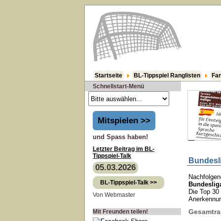
Startseite
BL-Tippspiel Ranglisten
Fa
Schnellstart-Menü
Mitspielen >>
und Spass haben!
Letzter Beitrag im BL-
Tippspiel-Talk
Bundesli
05.03.2026
Nachfolgend
BL-Tippspiel-Talk >>
Bundesliga
Die Top 30
Von Webmaster
Anerkennun
Gesamtran
Mit Freunden teilen!