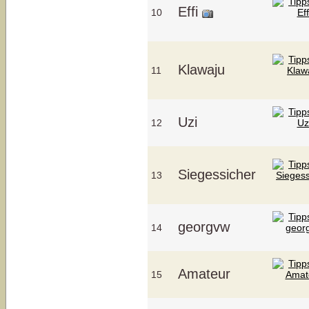
Effi
10
Klawaju
11
Uzi
12
Siegessicher
13
georgvw
14
Amateur
15