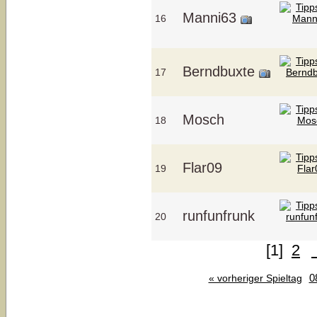
Manni63
16
Berndbuxte
17
Mosch
18
Flar09
19
runfunfrunk
20
[1]
2
0
« vorheriger Spieltag