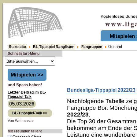
Kostenloses Bunde
www.liga-t
Mitspielen
Gesamt
Startseite
BL-Tippspiel Ranglisten
Fangruppen
Schnellstart-Menü
Mitspielen >>
und Spass haben!
Bundesliga-Tippspiel 2022/23 
Letzter Beitrag im BL-
Tippspiel-Talk
Nachfolgende Tabelle zeigt
05.03.2026
Fangruppe Bor. Mönchen
BL-Tippspiel-Talk >>
2022/23
.
Die Top 30 der Gesamtrang
Von Webmaster
bekommen am Ende der Sa
Mit Freunden teilen!
Leistung eine wunderbare