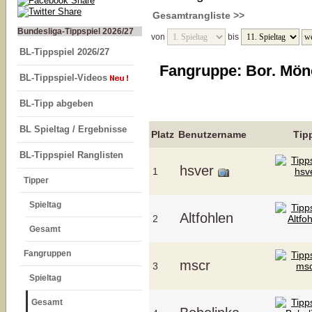
Gesamtrangliste >>
Bundesliga-Tippspiel 2026/27
von
bis
BL-Tippspiel 2026/27
Fangruppe: Bor. Mö
BL-Tippspiel-Videos
BL-Tipp abgeben
BL Spieltag / Ergebnisse
Platz
Benutzername
Tip
BL-Tippspiel Ranglisten
hsver
1
Tipper
Spieltag
Altfohlen
2
Gesamt
Fangruppen
mscr
3
Spieltag
Gesamt