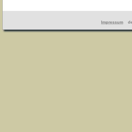
Impressum
dev