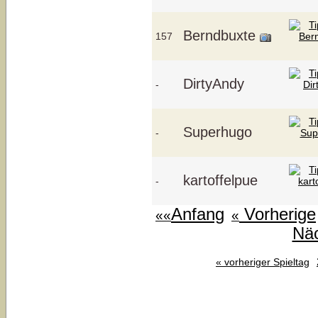
Berndbuxte
157
DirtyAndy
-
Superhugo
-
kartoffelpue
-
Anfang
Vorherige
««
«
Nä
« vorheriger Spieltag