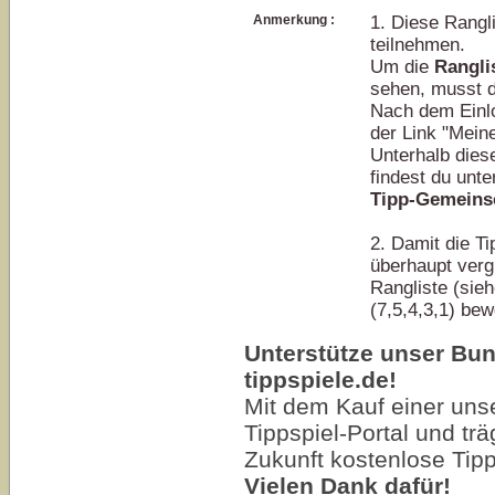
Anmerkung :
1. Diese Rangl
teilnehmen.
Um die
Rangli
sehen, musst d
Nach dem Einl
der Link "Mein
Unterhalb die
findest du unt
Tipp-Gemeins
2. Damit die T
überhaupt vergl
Rangliste (sie
(7,5,4,3,1) bew
Unterstütze unser Bund
tippspiele.de!
Mit dem Kauf einer unse
Tippspiel-Portal und trä
Zukunft kostenlose Tip
Vielen Dank dafür!