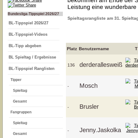
bekommen am Ende der Sa
Leistung eine wunderbare
Bundesliga-Tippspiel 2026/27
Spieltagsrangliste am 31. Spiel
BL-Tippspiel 2026/27
BL-Tippspiel-Videos
BL-Tipp abgeben
Platz
Benutzername
T
BL Spieltag / Ergebnisse
derderallesweiß
136
BL-Tippspiel Ranglisten
Tipper
Mosch
-
Spieltag
Gesamt
Brusler
-
Fangruppen
Spieltag
Jenny.Jaskolka
-
Gesamt