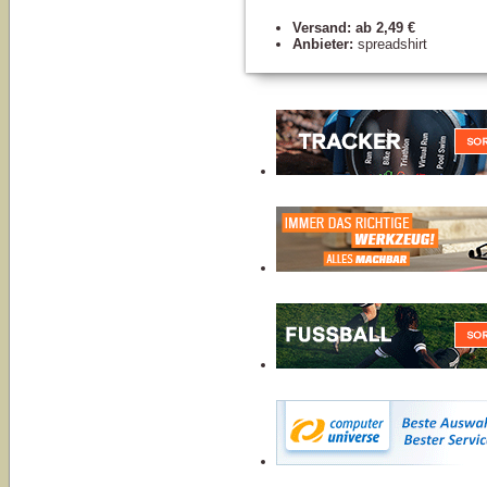
Versand: ab 2,49 €
Anbieter:
spreadshirt