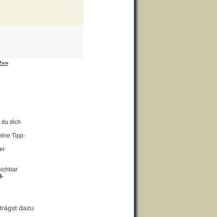
e
»»
 du dich
ine Tipp-
er
eichbar
d-
 trägst dazu