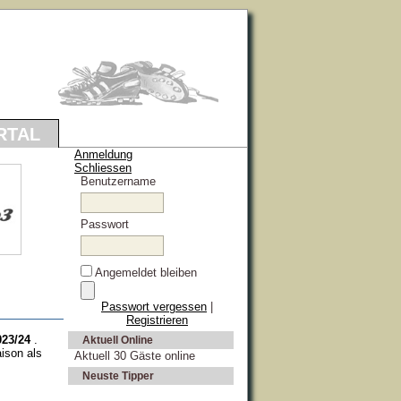
RTAL
Anmeldung
Schliessen
Benutzername
Passwort
Angemeldet bleiben
Passwort vergessen
|
Registrieren
023/24
.
Aktuell Online
ison als
Aktuell 30 Gäste online
Neuste Tipper