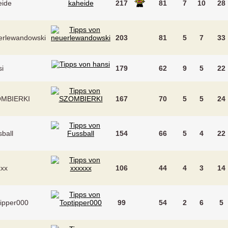
eide
217
81
7
10
28
erlewandowski
203
81
5
7
33
si
179
62
9
5
22
MBIERKI
167
70
5
5
24
ball
154
66
5
4
22
xxx
106
44
4
3
14
tipper000
99
54
2
6
5