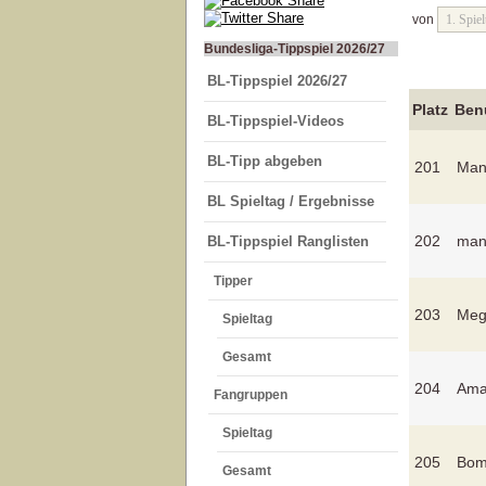
von
Bundesliga-Tippspiel 2026/27
BL-Tippspiel 2026/27
Platz
Ben
BL-Tippspiel-Videos
BL-Tipp abgeben
201
Man
BL Spieltag / Ergebnisse
202
man
BL-Tippspiel Ranglisten
Tipper
203
Meg
Spieltag
Gesamt
204
Ama
Fangruppen
Spieltag
205
Bom
Gesamt