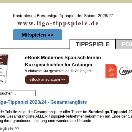
Kostenloses Bundesliga-Tippspiel der Saison 2026/27
www.liga-tippspiele.de
Mitspielen >>
TIPPSPIELE
PO
eBook Modernes Spanisch lernen -
Kurzgeschichten für Anfänger:
9 einfache Kurzgeschichten für Anfänger!
eBook anschauen >>
ga-Tippspiel 2023/24 - Gesamtrangliste
e Tabelle zeigt die Gesamtrangliste aller Tipper im
Bundesliga-Tippspiel 2
 der Gesamtrangliste ALLER Tippspiel-Teilnehmer bekommen am Ende der Sa
g ihrer grandiosen Leistung eine wunderbare Urkunde.
gliste >>