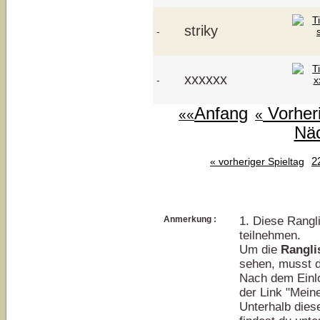
striky
-
xxxxxx
-
Anfang
Vorher
««
«
Nä
2
« vorheriger Spieltag
Anmerkung :
1. Diese Rangl
teilnehmen.
Um die
Rangli
sehen, musst d
Nach dem Einl
der Link "Mein
Unterhalb die