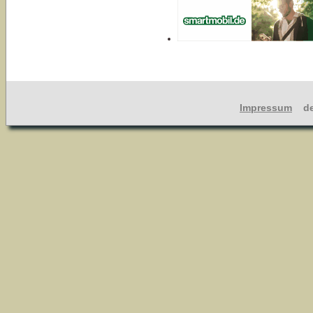
Impressum
dev