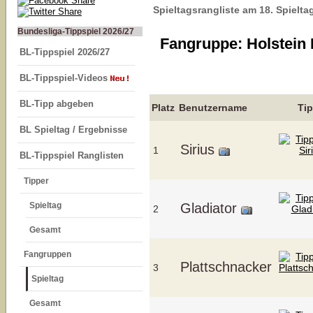
Spieltagsrangliste am 18. Spiel
Bundesliga-Tippspiel 2026/27
Fangruppe: Holstein 
BL-Tippspiel 2026/27
BL-Tippspiel-Videos
BL-Tipp abgeben
Platz
Benutzername
Ti
BL Spieltag / Ergebnisse
Sirius
1
BL-Tippspiel Ranglisten
Tipper
Gladiator
Spieltag
2
Gesamt
Fangruppen
Plattschnacker
3
Spieltag
Gesamt