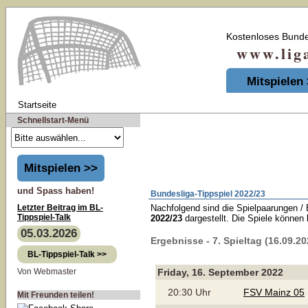
Kostenloses Bunde
www.liga-t
Mitspielen
Startseite
Schnellstart-Menü
Mitspielen >>
und Spass haben!
Bundesliga-Tippspiel 2022/23
Letzter Beitrag im BL-
Nachfolgend sind die Spielpaarungen /
Tippspiel-Talk
2022/23
dargestellt. Die Spiele können 
05.03.2026
Ergebnisse - 7. Spieltag (16.09.20
BL-Tippspiel-Talk >>
Von Webmaster
Friday, 16. September 2022
20:30 Uhr
FSV Mainz 05
Mit Freunden teilen!