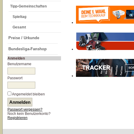
Tipp-Gemeinschaften
Spieltag
Gesamt
Preise / Urkunde
Bundesliga-Fanshop
Anmelden
Benutzername
Passwort
Angemeldet bleiben
Passwort vergessen?
Noch kein Benutzerkonto?
Registrieren