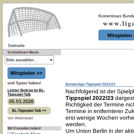
Kostenloses Bunde
www.liga-t
Mitspielen
Startseite
Schnellstart-Menü
Mitspielen >>
und Spass haben!
Bundesliga-Tippspiel 2022/23
Letzter Beitrag im BL-
Nachfolgend ist der Spiel
Tippspiel-Talk
Tippspiel 2022/23
dargeste
05.03.2026
Richtigkeit der Termine ni
Termine in entfernterer Zu
BL-Tippspiel-Talk >>
erst wenige Wochen vorher
Von Webmaster
werden.
Mit Freunden teilen!
Um Union Berlin in der akt