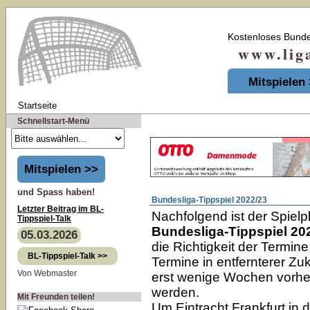
Kostenloses Bunde
www.liga-t
Mitspielen
Startseite
Schnellstart-Menü
Mitspielen >>
und Spass haben!
Bundesliga-Tippspiel 2022/23
Letzter Beitrag im BL-
Nachfolgend ist der Spiel
Tippspiel-Talk
Bundesliga-Tippspiel 20
05.03.2026
die Richtigkeit der Termin
BL-Tippspiel-Talk >>
Termine in entfernterer Zu
Von Webmaster
erst wenige Wochen vorher
werden.
Mit Freunden teilen!
Um Eintracht Frankfurt in 