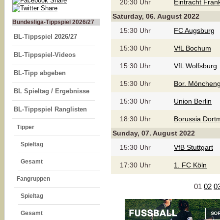
20:30 Uhr
Eintracht Frank
Saturday, 06. August 2022
Bundesliga-Tippspiel 2026/27
15:30 Uhr
FC Augsburg
BL-Tippspiel 2026/27
15:30 Uhr
VfL Bochum
BL-Tippspiel-Videos
15:30 Uhr
VfL Wolfsburg
BL-Tipp abgeben
15:30 Uhr
Bor. Mönchen
BL Spieltag / Ergebnisse
15:30 Uhr
Union Berlin
BL-Tippspiel Ranglisten
18:30 Uhr
Borussia Dort
Tipper
Sunday, 07. August 2022
Spieltag
15:30 Uhr
VfB Stuttgart
Gesamt
17:30 Uhr
1. FC Köln
Fangruppen
01
02
0
Spieltag
Gesamt