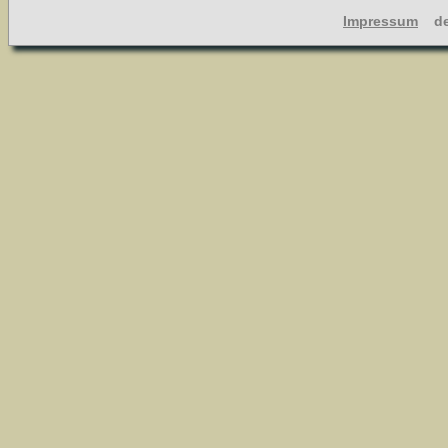
Impressum
dev