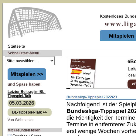
Kostenloses Bunde
www.liga-t
Mitspielen
Startseite
Schnellstart-Menü
eBo
Lek
Mitspielen >>
Ideal
und Spass haben!
e
Letzter Beitrag im BL-
Tippspiel-Talk
Bundesliga-Tippspiel 2022/23
05.03.2026
Nachfolgend ist der Spiel
Bundesliga-Tippspiel 20
BL-Tippspiel-Talk >>
die Richtigkeit der Termin
Von Webmaster
Termine in entfernterer Zu
erst wenige Wochen vorher
Mit Freunden teilen!