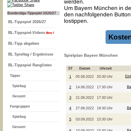
werden.
Um Bayern München in der 
Bundesliga-Tippspiel 2026/27
den nachfolgenden Button k
lostippen.
BL-Tippspiel 2026/27
BL-Tippspiel-Videos
Kosten
BL-Tipp abgeben
BL Spieltag / Ergebnisse
Spielplan Bayern München
BL-Tippspiel Ranglisten
ST
Datum
Uhrzeit
Tipper
Ein
1
05.08.2022
20:30 Uhr
Spieltag
Ba
2
14.08.2022
17:30 Uhr
Gesamt
3
21.08.2022
17:30 Uhr
Fangruppen
Ba
4
27.08.2022
18:30 Uhr
Spieltag
5
03.09.2022
15:30 Uhr
Gesamt
Ba
6
10.09.2022
15:30 Uhr