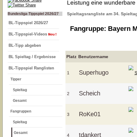
Leistung eine wunderbare
Spieltagsrangliste am 34. Spiel
Bundesliga-Tippspiel 2026/27
BL-Tippspiel 2026/27
Fangruppe: Bayern 
BL-Tippspiel-Videos
BL-Tipp abgeben
Platz
Benutzername
BL Spieltag / Ergebnisse
BL-Tippspiel Ranglisten
Superhugo
1
Tipper
Spieltag
Scheich
2
Gesamt
Fangruppen
RoKe01
3
Spieltag
Gesamt
tdankert
4