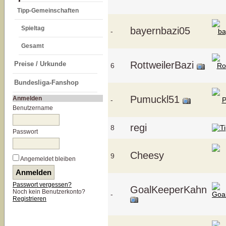
Tipp-Gemeinschaften
Spieltag
bayernbazi05
-
Gesamt
RottweilerBazi
Preise / Urkunde
6
Bundesliga-Fanshop
Pumuckl51
Anmelden
-
Benutzername
regi
8
Passwort
Cheesy
9
Angemeldet bleiben
Passwort vergessen?
GoalKeeperKahn
Noch kein Benutzerkonto?
-
Registrieren