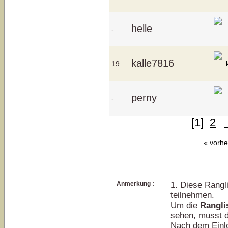
helle
-
kalle7816
19
perny
-
[1]
2
« vorhe
Anmerkung :
1. Diese Rangl
teilnehmen.
Um die
Rangli
sehen, musst d
Nach dem Einl