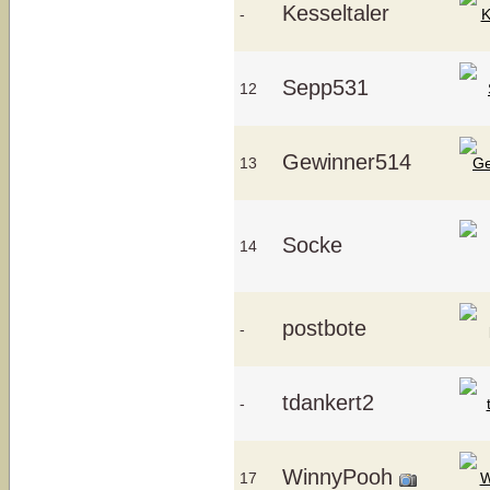
Kesseltaler
-
Sepp531
12
Gewinner514
13
Socke
14
postbote
-
tdankert2
-
WinnyPooh
17