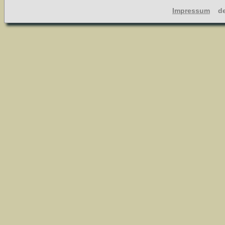
Impressum
dev