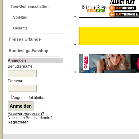
Tipp-Gemeinschaften
Spieltag
Gesamt
Preise / Urkunde
Bundesliga-Fanshop
Anmelden
Benutzername
Passwort
Angemeldet bleiben
Passwort vergessen?
Noch kein Benutzerkonto?
Registrieren