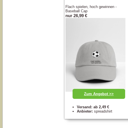
Flach spielen, hoch gewinnen -
Baseball Cap
nur 26,99 €
Zum Angebot >>
Versand: ab 2,49 €
Anbieter:
spreadshirt