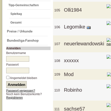
Tipp-Gemeinschaften
Olli1984
105
Spieltag
Gesamt
Legomike
106
Preise / Urkunde
Bundesliga-Fanshop
neuerlewandowski
107
Anmelden
Benutzername
xxxxxx
108
Passwort
Mod
109
Angemeldet bleiben
Robinho
110
Passwort vergessen?
Noch kein Benutzerkonto?
Registrieren
sachse57
111