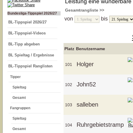
Leistung eine wunderbare
Gesamtrangliste >>
Bundesliga-Tippspiel 2026/27
von
bis
BL-Tippspiel 2026/27
BL-Tippspiel-Videos
BL-Tipp abgeben
Platz
Benutzername
BL Spieltag / Ergebnisse
Holger
101
BL-Tippspiel Ranglisten
Tipper
John52
102
Spieltag
Gesamt
salleben
103
Fangruppen
Spieltag
Ruhrgebietstramp
104
Gesamt